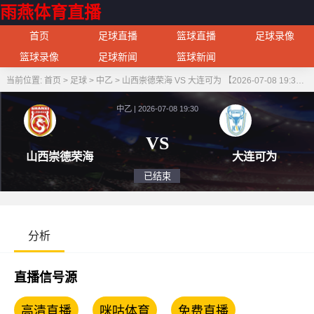
雨燕体育直播
首页
足球直播
篮球直播
足球录像
篮球录像
足球新闻
篮球新闻
当前位置:
首页
>
足球
>
中乙
>
山西崇德荣海 VS 大连可为 【2026-07-08 19:30:00】
中乙 | 2026-07-08 19:30
VS
山西崇德荣海
大连
已结束
分析
直播信号源
高清直播
咪咕体育
免费直播