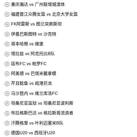
重庆瀚达 vs 广州联增城澳体
福建晋江众腾女篮 vs 北京大学女篮
FK阿雷斯 vs 图兰突厥斯坦
伊基巴斯图特 vs 沙克特
哥本哈根 vs 维堡
塔拉兹 vs 阿克托比B队
廷布FC vs 帕罗FC
阿美德 vs 巴塔米戴拿模
芹且鲶鱼 vs 岘港巨龙
马沙昆内 vs 维兰库洛FC
坦桑尼亚监狱 vs 坦桑尼亚波利斯
布拉格斯巴达 vs 格拉斯哥流浪者
汗腾格里 vs 叶利迈塞米B队
德国U20 vs 西班牙U20