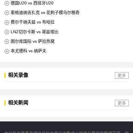
德国U20 vs 西班牙U20
索格迪纳吉扎克 vs 花刺子模乌尔根奇
费尔干纳夫兹 vs 布哈拉
LNZ切尔卡斯 vs 哥兹塔比
图尔库国际 vs 萨拉热窝
本尤德科 vs 纳萨夫
相关录像
更多
相关新闻
更多