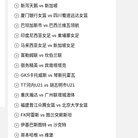
新泻天鹅 vs 新加坡
厦门银行女篮 vs 四川蜀道远达女篮
巴坦加斯市 vs 巴西兰维瓦领航
印度尼西亚女足 vs 柬埔寨女足
马来西亚女足 vs 新加坡女足
富勒姆联 vs 坎伯兰联
宿务精英 vs 宾南塔塔克
GKS卡托威斯 vs 琴斯托霍瓦
TT河内U21 vs 胡志明市U21
重庆瀚达 vs 广州联增城澳体
福建晋江众腾女篮 vs 北京大学女篮
FK阿雷斯 vs 图兰突厥斯坦
伊基巴斯图特 vs 沙克特
哥本哈根 vs 维堡