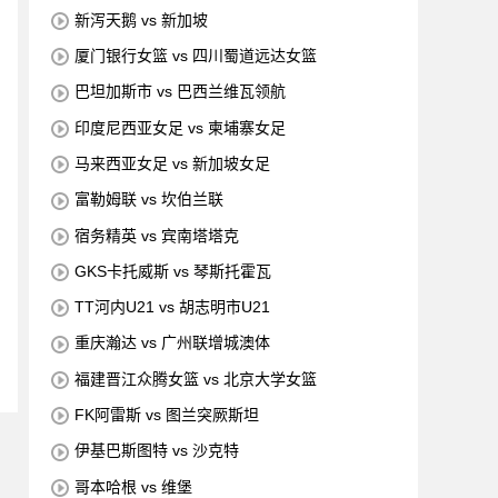
新泻天鹅 vs 新加坡
厦门银行女篮 vs 四川蜀道远达女篮
巴坦加斯市 vs 巴西兰维瓦领航
印度尼西亚女足 vs 柬埔寨女足
马来西亚女足 vs 新加坡女足
富勒姆联 vs 坎伯兰联
宿务精英 vs 宾南塔塔克
GKS卡托威斯 vs 琴斯托霍瓦
TT河内U21 vs 胡志明市U21
重庆瀚达 vs 广州联增城澳体
福建晋江众腾女篮 vs 北京大学女篮
FK阿雷斯 vs 图兰突厥斯坦
伊基巴斯图特 vs 沙克特
哥本哈根 vs 维堡