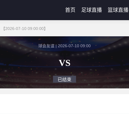
首页
足球直播
篮球直播
026-07-10 09:00:00】
球会友谊 | 2026-07-10 09:00
VS
已结束