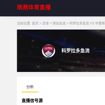
雨燕体育直播
当前位置:
首页
>
足球
>
球会友谊
>
科罗拉多急流 VS 华雷斯 【2
科罗拉多急流
分析
直播信号源