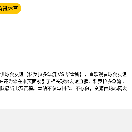
腾讯体育
00为您提供球会友谊【科罗拉多急流 VS 华雷斯】，喜欢观看球会友谊
站还为您在本页面索引了相关球会友谊直播、科罗拉多急流 、
两队最新比赛赛程。本站不参与制作、不存储，资源由热心网友